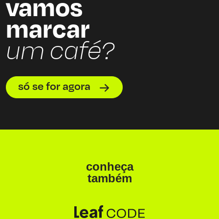
vamos
marcar
um café?
só se for agora
conheça
também